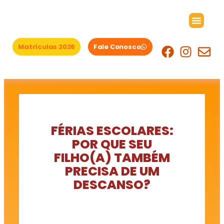
Ir
para
o
conteúdo
Matrículas 2026
Fale Conosco
Área das famílias
FÉRIAS ESCOLARES:
POR QUE SEU
FILHO(A) TAMBÉM
PRECISA DE UM
DESCANSO?