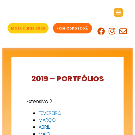
Ir
para
o
conteúdo
Matrículas 2026
Fale Conosco
Área das famílias
2019 – PORTFÓLIOS
Extensivo 2
FEVEREIRO
MARÇO
ABRIL
MAIO