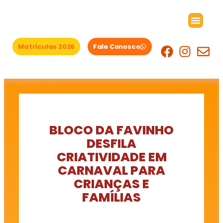
Ir
para
o
conteúdo
Matrículas 2026
Fale Conosco
Área das famílias
BLOCO DA FAVINHO
DESFILA
CRIATIVIDADE EM
CARNAVAL PARA
CRIANÇAS E
FAMÍLIAS